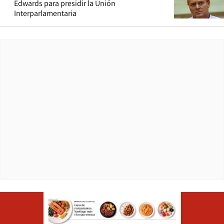
Edwards para presidir la Unión
Interparlamentaria
Opens in ne