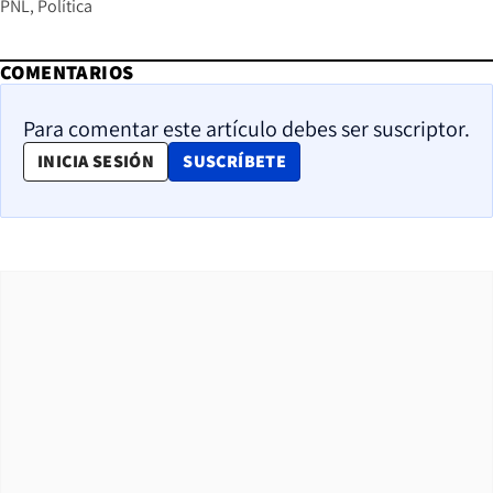
PNL
Política
COMENTARIOS
Para comentar este artículo debes ser suscriptor.
OPENS IN NEW WINDOW
INICIA SESIÓN
SUSCRÍBETE