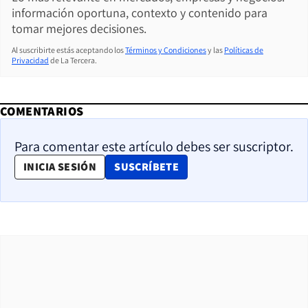
información oportuna, contexto y contenido para
tomar mejores decisiones.
Al suscribirte estás aceptando los
Términos y Condiciones
y las
Políticas de
Privacidad
de La Tercera.
COMENTARIOS
Para comentar este artículo debes ser suscriptor.
OPENS IN NEW WINDOW
INICIA SESIÓN
SUSCRÍBETE