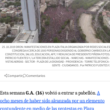
25 .10.2019 DRON: MANIFESTACIONES EN PLAZA ITALIA ORGANIZADA POR REDES SOCIALES
CONGREGA A CERCA DE 1500 PERSONAS EXIGIENDO AL GOBIERNO CAMBIOS EN LA
CONSTITUCION, SALUD, EDUCACION, AFP, Y RENUNCIA DE PRESIDENTE PIÑERA FOTOS:
PATRICIO FUENTES Y./ LA TERCERA ESTALLIDO SOCIAL - MARCHAS - MANIFESTACIONES -
VISTAS AEREAS - SECTOR - PLAZA DE LA DIGNIDAD - PROVIDENCIA - TORRE TELEFONICA -
GENTE - CIUDADANOS
PATRICIO FUENTES Y.
Compartir
Comentarios
Esta semana
G.A. (16)
volvió a entrar a pabellón.
A
ocho meses de haber sido alcanzada por un elemento
contundente en medio de las protestas en Plaza